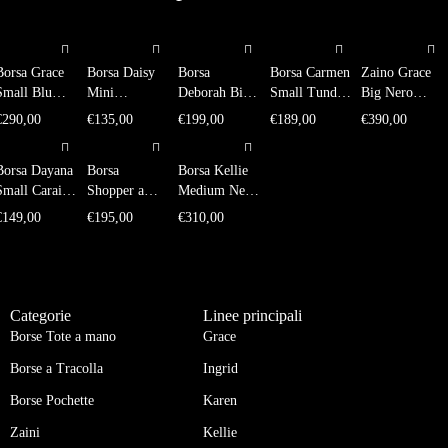
Borsa Grace
Borsa Daisy
Borsa
Borsa Carmen
Zaino Grace
Small Blu
Mini
Deborah Big
Small Tundra
Big Nero
Notte
Melanzana
Bluette
Ottanio
Montone
€
290,00
€
135,00
€
199,00
€
189,00
€
390,00
Montoncino
Martellata
Martellata
Painted
Borsa Dayana
Borsa
Borsa Kellie
Small Caraibi
Shopper a
Medium Nero
Cocco
Mano e
Montone
€
149,00
€
195,00
€
310,00
Tracolla
Silvia
Melanzana
Martellata
Categorie
Linee principali
Borse Tote a mano
Grace
Borse a Tracolla
Ingrid
Borse Pochette
Karen
Zaini
Kellie