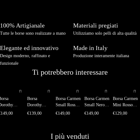
100% Artigianale
Materiali pregiati
Tutte le borse sono realizzate a mano
Utilizziamo solo pelli di alta qualità
Elegante ed innovativo
Made in Italy
Design moderno, raffinato e
Produzione interamente italiana
funzionale
Ti potrebbero interessare
Borsa
Borsa
Borsa Carmen
Borsa Carmen
Borsa Carmen
Dorothy
Dorothy
Small Rosso
Small Nero
Mini Rosso
Medium
Medium
Amaranto
Montone
amaranto
€
149,00
€
139,00
€
149,00
€
149,00
€
129,00
Martellato
Vitello Verde
Montone
Montone
Tortora
I più venduti