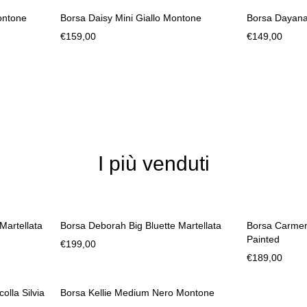
ontone
Borsa Daisy Mini Giallo Montone
Borsa Dayana
€
159,00
€
149,00
I più venduti
Martellata
Borsa Deborah Big Bluette Martellata
Borsa Carmen
Painted
€
199,00
€
189,00
lla Silvia
Borsa Kellie Medium Nero Montone