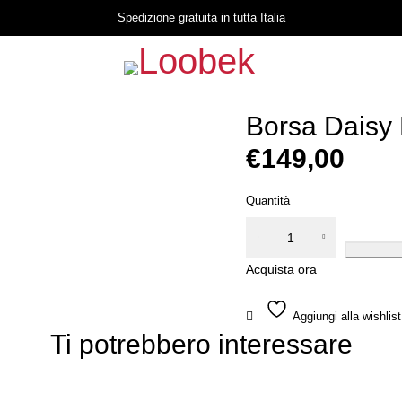
Spedizione gratuita in tutta Italia
Borsa Daisy
€
149,00
Quantità
Borsa
Daisy
Acquista ora
Mini
Rosa
Salmone
Cocco
Ti potrebbero interessare
quantità