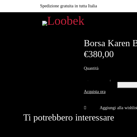
Spedizione gratuita in tutta Italia
Borsa Karen B
€
380,00
Quantità
Borsa
Karen
Acquista ora
Big
Turn
Lock
Testa di
Ti potrebbero interessare
moro
Montone
quantità