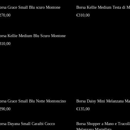
orsa Grace Small Blu scuro Montone
Borsa Kellie Medium Testa di 
270,00
€
310,00
orsa Kellie Medium Blu Scuro Montone
310,00
orsa Grace Small Blu Notte Montoncino
Borsa Daisy Mini Melanzana Mar
290,00
€
135,00
orsa Dayana Small Caraibi Cocco
Borsa Shopper a Mano e Tracolla
Melanzana Martellata