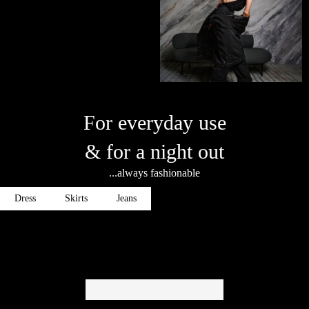
For everyday use
& for a night out
...always fashionable
Dress
Skirts
Jeans