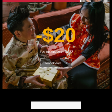
-$20
For orders over $200
loobek-sale