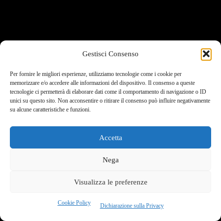
Gestisci Consenso
Per fornire le migliori esperienze, utilizziamo tecnologie come i cookie per
memorizzare e/o accedere alle informazioni del dispositivo. Il consenso a queste
tecnologie ci permetterà di elaborare dati come il comportamento di navigazione o ID
unici su questo sito. Non acconsentire o ritirare il consenso può influire negativamente
su alcune caratteristiche e funzioni.
Accetta
Nega
Visualizza le preferenze
Cookie Policy
Dichiarazione sulla Privacy