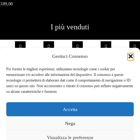
Ottanio
€
189,00
Painted
I più venduti
Gestisci Consenso
Per fornire le migliori esperienze, utilizziamo tecnologie come i cookie per
memorizzare e/o accedere alle informazioni del dispositivo. Il consenso a queste
tecnologie ci permetterà di elaborare dati come il comportamento di navigazione o ID
Borsa Grace
Borsa Daisy
Borsa
Borsa Carmen
Zaino Grace
unici su questo sito. Non acconsentire o ritirare il consenso può influire negativamente
Small Blu
Mini
Deborah Big
Small Tundra
Big Nero
su alcune caratteristiche e funzioni.
Notte
Melanzana
Bluette
Ottanio
Montone
€
290,00
€
135,00
€
199,00
€
189,00
€
390,00
Montoncino
Martellata
Martellata
Painted
Accetta
Nega
Visualizza le preferenze