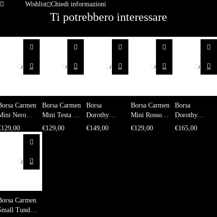
Wishlist
Chiedi informazioni
Ti potrebbero interessare
Borsa Carmen
Borsa Carmen
Borsa
Borsa Carmen
Borsa
Mini Nero
Mini Testa di
Dorothy
Mini Rosso
Dorothy
Montoncino
Moro
Medium
amaranto
Medium
€
129,00
€
129,00
€
149,00
€
129,00
€
165,00
Montone
Martellato
Montone
Rosso
Melanzana
Amaranto
Montone
Borsa Carmen
Small Tundra